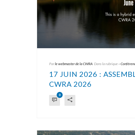
Par
le webmaster de la CWRA
Dans
la rubrique «
Conféren
17 JUIN 2026 : ASSEM
CWRA 2026
0