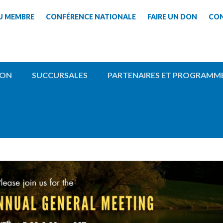
U MEMBRE
CONFÉRENCE NATIONALE
FAIRE UN DON
CO
ION
SUCCURSALES
PARTENAIRES ET PROGRAMM