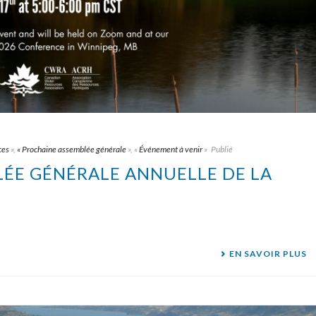
ces
»,
« Prochaine assemblée générale
», «
Événement à venir
»
Publié
BLÉE GÉNÉRALE ANNUELLE DE LA
EN SAVOIR PLUS