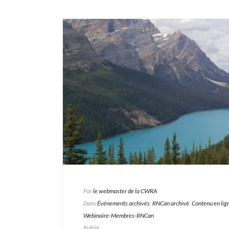
Par
le webmaster de la CWRA
Dans
Événements archivés
,
RNCan archivé
,
Contenu en lig
Webinaire-Membres-RNCan
Publié