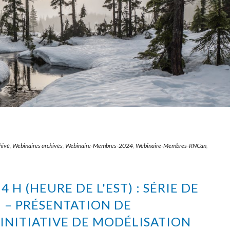
hivé
,
Webinaires archivés
,
Webinaire-Membres-2024
,
Webinaire-Membres-RNCan
,
14 H (HEURE DE L'EST) : SÉRIE DE
 – PRÉSENTATION DE
INITIATIVE DE MODÉLISATION