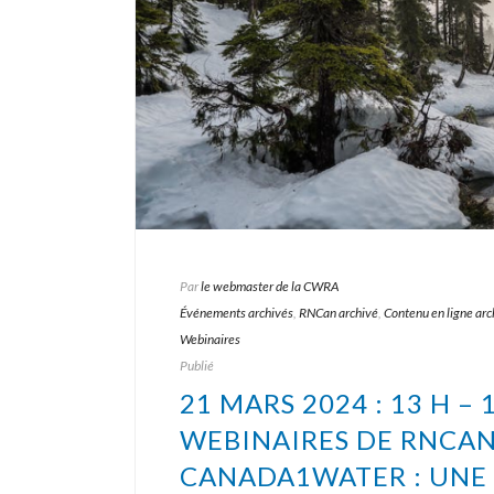
Par
le webmaster de la CWRA
Événements archivés
,
RNCan archivé
,
Contenu en ligne arc
Webinaires
Publié
21 MARS 2024 : 13 H – 
WEBINAIRES DE RNCAN
CANADA1WATER : UNE 