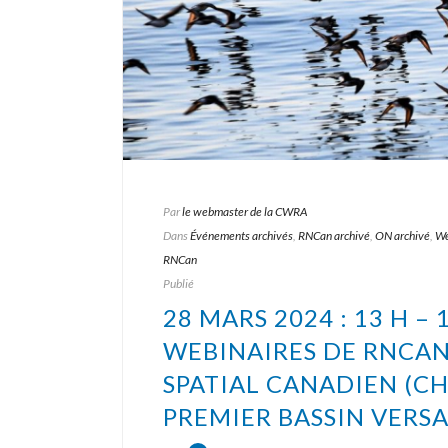
Par
le webmaster de la CWRA
Dans
Événements archivés
,
RNCan archivé
,
ON archivé
,
We
RNCan
Publié
28 MARS 2024 : 13 H – 
WEBINAIRES DE RNCAN
SPATIAL CANADIEN (CHN
PREMIER BASSIN VERS