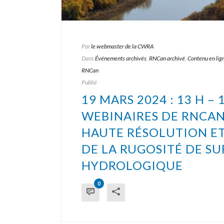
Par
le webmaster de la CWRA
Dans
Événements archivés
,
RNCan archivé
,
Contenu en lig
RNCan
Publié
19 MARS 2024 : 13 H – 
WEBINAIRES DE RNCAN
HAUTE RÉSOLUTION ET 
DE LA RUGOSITÉ DE S
HYDROLOGIQUE
0