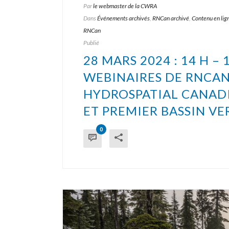
Par
le webmaster de la CWRA
Dans
Événements archivés
,
RNCan archivé
,
Contenu en lig
RNCan
Publié
28 MARS 2024 : 14 H – 
WEBINAIRES DE RNCAN
HYDROSPATIAL CANADIE
ET PREMIER BASSIN V
0